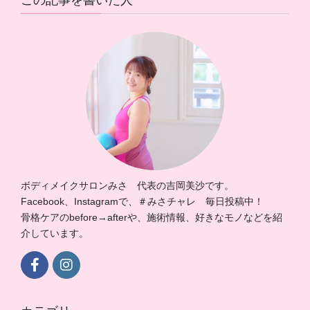
この記事を書いた人
ボディメイクサロンみさ 代表の吉岡美沙です。
Facebook、Instagramで、＃みさチャレ 毎日投稿中！
骨格ケアのbefore→afterや、施術情報、好きなモノなどを紹
介しています。