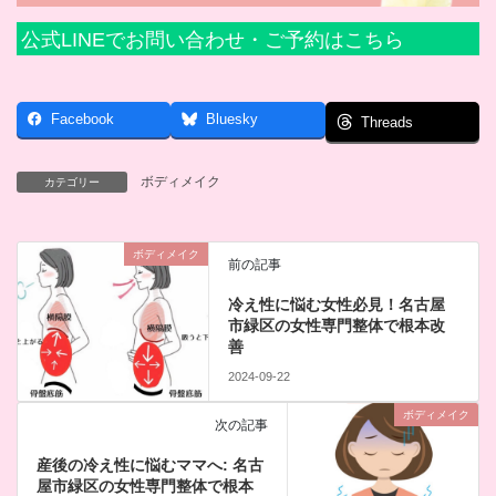
公式LINEでお問い合わせ・ご予約はこちら
Facebook
Bluesky
Threads
ボディメイク
カテゴリー
ボディメイク
前の記事
冷え性に悩む女性必見！名古屋
市緑区の女性専門整体で根本改
善
2024-09-22
ボディメイク
次の記事
産後の冷え性に悩むママへ: 名古
屋市緑区の女性専門整体で根本